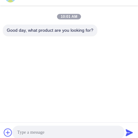
10:01 AM
Γρήγορη επικοινωνία
Good day, what product are you looking for?
Τηλεφώνημα
86-755-88853586-8018
Ηλεκτρονικό
sales03@szrona.cn
Διεύθυνση
Βιομηχανικό πάρκο της RONA, No.4 Longxian Rd,
Longgang ST, περιοχή Longgang, Shenzhen, Κίνα 518116
Πολιτική απορρήτου
|
Sitemap
Κίνα Καλή ποιότητα Πύλη που τέμνεται με οριζόντια τρίποδο
Προμηθευτής. 2016-2026 Shenzhen Rona Intelligent Technology
Co., Ltd . Διατηρούνται όλα τα πνευματικά δικαιώματα.