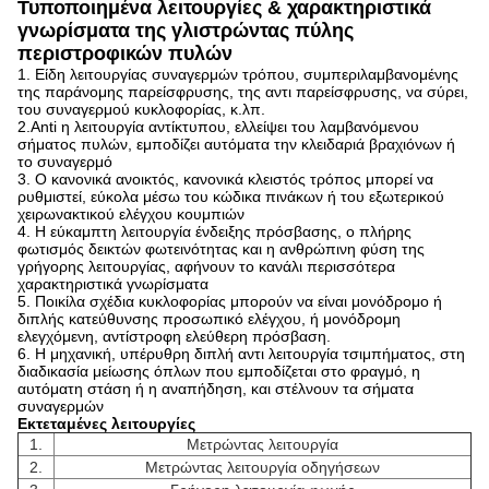
Τυποποιημένα λειτουργίες & χαρακτηριστικά
γνωρίσματα της γλιστρώντας πύλης
περιστροφικών πυλών
1. Είδη λειτουργίας συναγερμών τρόπου, συμπεριλαμβανομένης
της παράνομης παρείσφρυσης, της αντι παρείσφρυσης, να σύρει,
του συναγερμού κυκλοφορίας, κ.λπ.
2.Anti η λειτουργία αντίκτυπου, ελλείψει του λαμβανόμενου
σήματος πυλών, εμποδίζει αυτόματα την κλειδαριά βραχιόνων ή
το συναγερμό
3. Ο κανονικά ανοικτός, κανονικά κλειστός τρόπος μπορεί να
ρυθμιστεί, εύκολα μέσω του κώδικα πινάκων ή του εξωτερικού
χειρωνακτικού ελέγχου κουμπιών
4. Η εύκαμπτη λειτουργία ένδειξης πρόσβασης, ο πλήρης
φωτισμός δεικτών φωτεινότητας και η ανθρώπινη φύση της
γρήγορης λειτουργίας, αφήνουν το κανάλι περισσότερα
χαρακτηριστικά γνωρίσματα
5. Ποικίλα σχέδια κυκλοφορίας μπορούν να είναι μονόδρομο ή
διπλής κατεύθυνσης προσωπικό ελέγχου, ή μονόδρομη
ελεγχόμενη, αντίστροφη ελεύθερη πρόσβαση.
6. Η μηχανική, υπέρυθρη διπλή αντι λειτουργία τσιμπήματος, στη
διαδικασία μείωσης όπλων που εμποδίζεται στο φραγμό, η
αυτόματη στάση ή η αναπήδηση, και στέλνουν τα σήματα
συναγερμών
Εκτεταμένες λειτουργίες
1.
Μετρώντας λειτουργία
2.
Μετρώντας λειτουργία οδηγήσεων