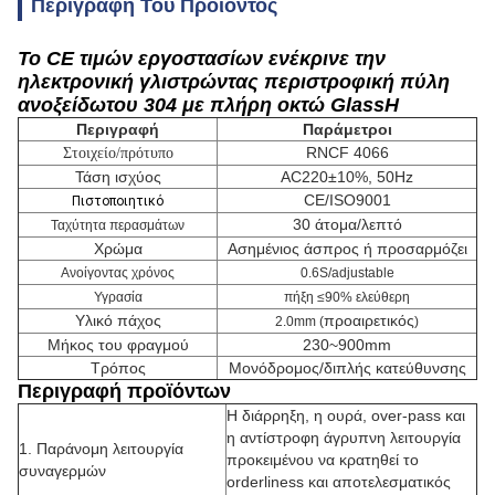
Περιγραφή Του Προϊόντος
Το CE τιμών εργοστασίων ενέκρινε την
ηλεκτρονική γλιστρώντας περιστροφική πύλη
ανοξείδωτου 304 με πλήρη οκτώ GlassH
Περιγραφή
Παράμετροι
RNCF 4066
Στοιχείο/πρότυπο
Τάση ισχύος
AC220±10%, 50Hz
CE/ISO9001
Πιστοποιητικό
30 άτομα/λεπτό
Ταχύτητα περασμάτων
Χρώμα
Ασημένιος άσπρος ή προσαρμόζει
Ανοίγοντας χρόνος
0.6S/adjustable
Υγρασία
πήξη ≤90% ελεύθερη
Υλικό πάχος
προαιρετικός
2.0mm (
)
Μήκος του φραγμού
230~900mm
Τρόπος
Μονόδρομος/διπλής κατεύθυνσης
Περιγραφή προϊόντων
Η διάρρηξη, η ουρά, over-pass και
η αντίστροφη άγρυπνη λειτουργία
1. Παράνομη λειτουργία
προκειμένου να κρατηθεί το
συναγερμών
orderliness και αποτελεσματικός