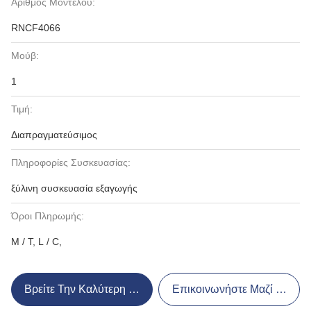
Αριθμός Μοντέλου:
RNCF4066
Μούβ:
1
Τιμή:
Διαπραγματεύσιμος
Πληροφορίες Συσκευασίας:
ξύλινη συσκευασία εξαγωγής
Όροι Πληρωμής:
Μ / Τ, L / C,
Βρείτε Την Καλύτερη Τιμή
Επικοινωνήστε Μαζί Μας