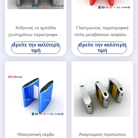
Χτίζοντας το εμπόδιο
Γλιστρώντας περιστροφική
χτυπημάτων περιστροφικών
πύλη μεταβάσεων ασφάλειας
πυλών ελέγχου
πυλών εμποδίων
Βρείτε την καλύτερη
Βρείτε την καλύτερη
προσπέλασης αυτόματο με
χτυπημάτων συναγερμών με
τιμή
τιμή
την επιφάνεια στίλβωσης
τον αισθητήρα IR
Ηλεκτρονική σερβο
Αναγνώριση προσώπου