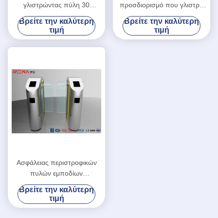
γλιστρώντας πύλη 30
προσδιορισμό που γλιστρά
εμποδίων πρόσωπα/
το για τους πεζούς
Βρείτε την καλύτερη
Βρείτε την καλύτερη
ελάχιστο σχέδιο πελατών
περιστροφικών πυλών
τιμή
τιμή
ταχύτητας διέλευσης
πυλών του ολοκληρωμένου
κυκλώματος/ταυτότητας
Ασφάλειας περιστροφικών
πυλών εμποδίων
μετριασμένο τύπος
Βρείτε την καλύτερη
προσαρμοσμένο γυαλί
τιμή
χρώμα ολίσθησης πυλών
αυτόματο