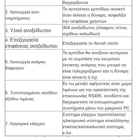
διαχειρίζονται
Το αυτοκίνητο εμποδίων ανοικτό
2. Λειτουργία αντι-
όταν έκλεισε η δύναμη, ασφαλίζει
τσιμπήματος
την ασφάλεια χρηστών
304 ανοξείδωτος (ελαφρύς τύπος
Υλικό ανοξείδωτου
3.
σχεδίων καλωδίων)
Επεξεργασία
4.
Επεξεργασία το /brush σατέν
επιφάνειας ανοξείδωτου
Τα εμπόδια θα ανοίξουν αυτόματα
με τη συμπίεση του κουμπιού
5. Λειτουργία ανάγκη-
έκτακτης ανάγκης που μπορεί να
διαφυγών
είναι τηλεχειριζόμενο εάν η δύναμη
είναι ανοικτή ή όχι
Εν τω μεταξύ αφήνοντας έναν χώρο
λιμένων για την εγκατάσταση της
6. Τυποποιημένος εισόδου-
επικοινωνίας RS485, συνδέστε και
εξόδου λιμένας
διαχειριστείτε τα ενσωματωμένα
συστήματα μέσω του μακρινού PC
Σύστημα ελέγχου προσπέλασης/
ηλεκτρονικό σύστημα επικόλλησης
7. Λογισμικό ελέγχου
ετικέτας/καταναλωτικό σύστημα,
κ.λπ.