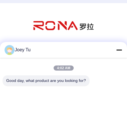
Κοινωνικά Μέσα
Joey Tu
4:02 AM
Γρήγορη επικοινωνία
Good day, what product are you looking for?
Τηλεφώνημα
86-755-88853586-8018
Ηλεκτρονικό
sales03@szrona.cn
Διεύθυνση