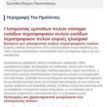
Εμπόδια Ελέγχου Προσπέλασης
Περιγραφή Του Προϊόντος
Γλιστρώντας εμποδίων πυλών σύστημα
εισόδων περιστροφικών πυλών εισόδων
περιστροφικών πυλών ευφυές ηλεκτρικό
Εισάγετε των γλιστρώντας πυλών περιστροφικών πυλών:
Ευφυής εισόδων γλιστρώντας πύλη περιστροφικών πυλών ασφάλειας του
Γκέιτς ηλεκτρονική/πλήρης περιστροφική πύλη χτυπημάτων ύψους για την
οικοδόμηση
Φορμάροντας σφράγισης πιάτων ανοξείδωτου εμφάνισης (304),
συμπαθητική μορφή, αντισκωρικός και ανθεκτικός. Εκτός από την ξένη
τυποποιημένη ηλεκτρική διεπαφή, κώδικας φραγμών, κάρτα ταυτότητας, ο
αναγνώστης καρτών ολοκληρωμένου κυκλώματος μπορεί να ενσωματωθεί
στον εξοπλισμό. Σχεδιάζονται σε ένα σύγχρονο και κομψό ύφος και παρέχουν
σε μια ιδανική ανέπαφη λύση για το έλεγχο προσπέλασης επί των τόπων τις
υψηλές αισθητικές και απαιτήσεις άνεσης. Οι θέσεις πυλών αποτελούνται από
το ανοξείδωτο. Η επιτροπή υλικών πληρώσεως, οι τοπ καλύψεις και οι
επιτροπές ταλάντευσης αποτελούνται από το μετριασμένο γυαλί.
Λειτουργίες και χαρακτηριστικά γνωρίσματα των
γλιστρώντας πυλών: