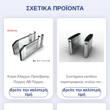
ΣΧΕΤΙΚΑ ΠΡΟΪΟΝΤΑ
Κτίριο Ελέγχου Πρόσβασης
Συστήματα εισόδων
Πύργος ΑΒ Πύργος
περιστροφικών πυλών που
Αυτοματοποιημένος Πύργος
γλιστρούν την πύλη 304
Βρείτε την καλύτερη
Βρείτε την καλύτερη
Πύργος με επιφάνεια
ανοξείδωτη υψηλή ασφάλεια
τιμή
τιμή
γυάλωσης
από την κάρτα Swiping