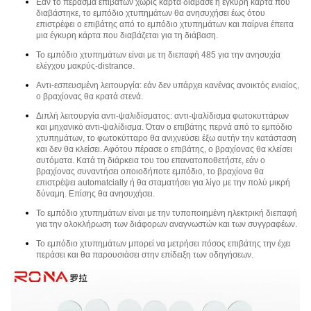
Εάν το πέρασμα επιβατών χωρίς κάρτα διάβασε ή έγκυρη κάρτα που
διαβάστηκε, το εμπόδιο χτυπημάτων θα ανησυχήσει έως ότου
επιστρέφει ο επιβάτης από το εμπόδιο χτυπημάτων και παίρνει έπειτα
μια έγκυρη κάρτα που διαβάζεται για τη διάβαση.
Το εμπόδιο χτυπημάτων είναι με τη διεπαφή 485 για την ανησυχία
ελέγχου μακρύς-distrance.
Αντι-εσπευσμένη λειτουργία: εάν δεν υπάρχει κανένας ανοικτός ενιαίος,
ο βραχίονας θα κρατά στενά.
Διπλή λειτουργία αντι-ψαλιδίσματος: αντι-ψαλίδισμα φωτοκυττάρων
και μηχανικό αντι-ψαλίδισμα. Όταν ο επιβάτης περνά από το εμπόδιο
χτυπημάτων, το φωτοκύτταρο θα ανιχνεύσει έξω αυτήν την κατάσταση
και δεν θα κλείσει. Αφότου πέρασε ο επιβάτης, ο βραχίονας θα κλείσει
αυτόματα. Κατά τη διάρκεια του του επανατοποθετήστε, εάν ο
βραχίονας συναντήσει οποιοδήποτε εμπόδιο, το βραχίονα θα
επιστρέψει automatcially ή θα σταματήσει για λίγο με την πολύ μικρή
δύναμη. Επίσης θα ανησυχήσει.
Το εμπόδιο χτυπημάτων είναι με την τυποποιημένη ηλεκτρική διεπαφή
για την ολοκλήρωση των διάφορων αναγνωστών και των συγγραφέων.
Το εμπόδιο χτυπημάτων μπορεί να μετρήσει πόσος επιβάτης την έχει
περάσει και θα παρουσιάσει στην επίδειξη των οδηγήσεων.