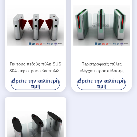
Για τους πεζούς πύλη SUS
Περιστροφικές πύλες
304 περιστροφικών πυλών
ελέγχου προσπέλασης
χτυπημάτων εισόδων με το
ανοξείδωτου
Βρείτε την καλύτερη
Βρείτε την καλύτερη
σύστημα αναγνώρισης
τιμή
τιμή
δακτυλικών αποτυπωμάτων