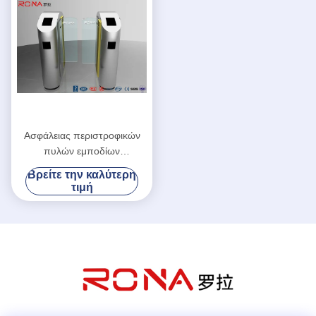
Ασφάλειας περιστροφικών
πυλών εμποδίων
μετριασμένο τύπος
Βρείτε την καλύτερη
προσαρμοσμένο γυαλί
τιμή
χρώμα ολίσθησης πυλών
αυτόματο