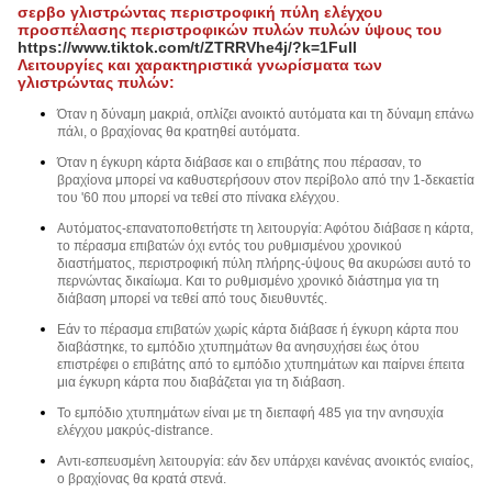
σερβο γλιστρώντας περιστροφική πύλη ελέγχου
προσπέλασης περιστροφικών πυλών πυλών ύψους του
https://www.tiktok.com/t/ZTRRVhe4j/?k=1Full
Λειτουργίες και χαρακτηριστικά γνωρίσματα των
γλιστρώντας πυλών:
Όταν η δύναμη μακριά, οπλίζει ανοικτό αυτόματα και τη δύναμη επάνω
πάλι, ο βραχίονας θα κρατηθεί αυτόματα.
Όταν η έγκυρη κάρτα διάβασε και ο επιβάτης που πέρασαν, το
βραχίονα μπορεί να καθυστερήσουν στον περίβολο από την 1-δεκαετία
του '60 που μπορεί να τεθεί στο πίνακα ελέγχου.
Αυτόματος-επανατοποθετήστε τη λειτουργία: Αφότου διάβασε η κάρτα,
το πέρασμα επιβατών όχι εντός του ρυθμισμένου χρονικού
διαστήματος, περιστροφική πύλη πλήρης-ύψους θα ακυρώσει αυτό το
περνώντας δικαίωμα. Και το ρυθμισμένο χρονικό διάστημα για τη
διάβαση μπορεί να τεθεί από τους διευθυντές.
Εάν το πέρασμα επιβατών χωρίς κάρτα διάβασε ή έγκυρη κάρτα που
διαβάστηκε, το εμπόδιο χτυπημάτων θα ανησυχήσει έως ότου
επιστρέφει ο επιβάτης από το εμπόδιο χτυπημάτων και παίρνει έπειτα
μια έγκυρη κάρτα που διαβάζεται για τη διάβαση.
Το εμπόδιο χτυπημάτων είναι με τη διεπαφή 485 για την ανησυχία
ελέγχου μακρύς-distrance.
Αντι-εσπευσμένη λειτουργία: εάν δεν υπάρχει κανένας ανοικτός ενιαίος,
ο βραχίονας θα κρατά στενά.