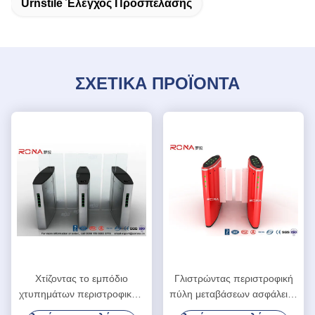
Urnstile Έλεγχος Προσπέλασης
ΣΧΕΤΙΚΑ ΠΡΟΪΟΝΤΑ
Χτίζοντας το εμπόδιο
Γλιστρώντας περιστροφική
χτυπημάτων περιστροφικών
πύλη μεταβάσεων ασφάλειας
πυλών ελέγχου
πυλών εμποδίων