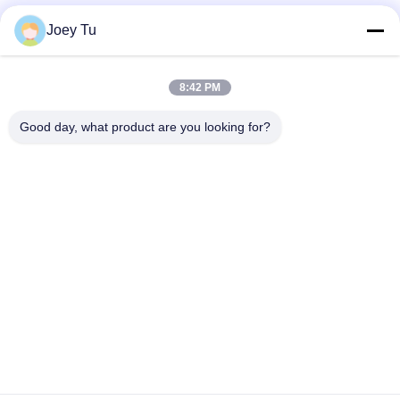
Κοινωνικά Μέσα
Joey Tu
8:42 PM
Γρήγορη επικοινωνία
Good day, what product are you looking for?
Τηλεφώνημα
86-755-88853586-8018
Ηλεκτρονικό
sales03@szrona.cn
Διεύθυνση
Βιομηχανικό πάρκο της RONA, No.4 Longxian Rd,
Longgang ST, περιοχή Longgang, Shenzhen, Κίνα 518116
Πολιτική απορρήτου
|
Sitemap
Κίνα Καλή ποιότητα Πύλη που τέμνεται με οριζόντια τρίποδο