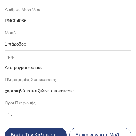
Αριθμός Μοντέλου:
RNCF4066
Μούβ:
1 πάροδος
Τιμή:
Διαπραγματεύσιμος
Πληροφορίες Συσκευασίας:
χαρτοκιβώτιο και ξύλινη συσκευασία
Όροι Πληρωμής:
T/T,
Βρείτε Την Καλύτερη Τιμή
Επικοινωνήστε Μαζί Μας