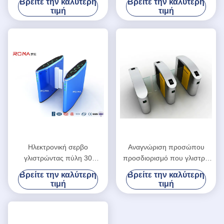
Βρείτε την καλύτερη
Βρείτε την καλύτερη
προσπέλασης αυτόματο με
χτυπημάτων συναγερμών με
τιμή
τιμή
την επιφάνεια στίλβωσης
τον αισθητήρα IR
Ηλεκτρονική σερβο
Αναγνώριση προσώπου
γλιστρώντας πύλη 30
προσδιορισμό που γλιστρά
εμποδίων πρόσωπα/
το για τους πεζούς
Βρείτε την καλύτερη
Βρείτε την καλύτερη
ελάχιστο σχέδιο πελατών
περιστροφικών πυλών
τιμή
τιμή
ταχύτητας διέλευσης
πυλών του ολοκληρωμένου
κυκλώματος/ταυτότητας