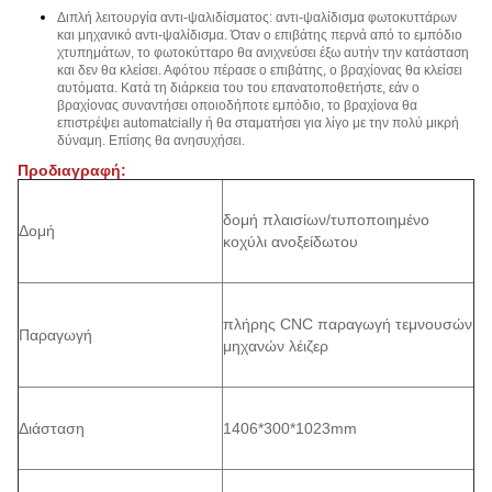
Διπλή λειτουργία αντι-ψαλιδίσματος: αντι-ψαλίδισμα φωτοκυττάρων
και μηχανικό αντι-ψαλίδισμα. Όταν ο επιβάτης περνά από το εμπόδιο
χτυπημάτων, το φωτοκύτταρο θα ανιχνεύσει έξω αυτήν την κατάσταση
και δεν θα κλείσει. Αφότου πέρασε ο επιβάτης, ο βραχίονας θα κλείσει
αυτόματα. Κατά τη διάρκεια του του επανατοποθετήστε, εάν ο
βραχίονας συναντήσει οποιοδήποτε εμπόδιο, το βραχίονα θα
επιστρέψει automatcially ή θα σταματήσει για λίγο με την πολύ μικρή
δύναμη. Επίσης θα ανησυχήσει.
Προδιαγραφή:
δομή πλαισίων/τυποποιημένο
Δομή
κοχύλι ανοξείδωτου
πλήρης CNC παραγωγή τεμνουσών
Παραγωγή
μηχανών λέιζερ
Διάσταση
1406*300*1023mm