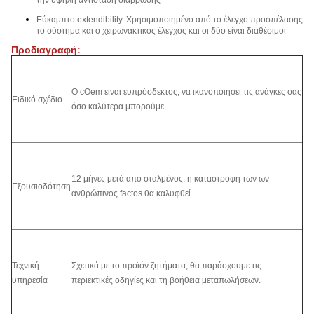
την υψηλή αντίσταση διάβρωσης
Εύκαμπτο extendibility. Χρησιμοποιημένο από το έλεγχο προσπέλασης
το σύστημα και ο χειρωνακτικός έλεγχος και οι δύο είναι διαθέσιμοι
Προδιαγραφή:
Ο cOem είναι ευπρόσδεκτος, να ικανοποιήσει τις ανάγκες σας
Ειδικό σχέδιο
όσο καλύτερα μπορούμε
12 μήνες μετά από σταλμένος, η καταστροφή των ων
Εξουσιοδότηση
ανθρώπινος factos θα καλυφθεί.
Τεχνική
Σχετικά με το προϊόν ζητήματα, θα παράσχουμε τις
υπηρεσία
περιεκτικές οδηγίες και τη βοήθεια μεταπωλήσεων.