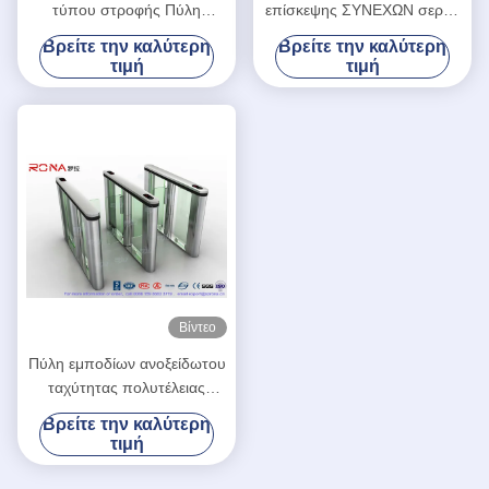
τύπου στροφής Πύλη
επίσκεψης ΣΥΝΕΧΩΝ σερβο
στροφής ταχύτητας Πύλη
μηχανών περιστροφικών
Βρείτε την καλύτερη
Βρείτε την καλύτερη
στροφής για γραφείο
πυλών πυλών υψηλής
τιμή
τιμή
ταχύτητας για το κτήριο
τράπεζας
Βίντεο
Πύλη εμποδίων ανοξείδωτου
ταχύτητας πολυτέλειας
περιστροφικών πυλών
Βρείτε την καλύτερη
πυλών ταχύτητας ελέγχου
τιμή
εισόδων