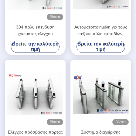
Βίντεο
304 πολυ επένδυση
Αυτοματοποιημένη για τους
χρώματος ελέγχου
πεζούς πύλη εμποδίων,
προσπέλασης
συστήματα ασφαλείας 304
Βρείτε την καλύτερη
Βρείτε την καλύτερη
περιστροφικών πυλών
περιστροφικών πυλών
τιμή
τιμή
πυλών ταχύτητας
ανοξείδωτο
ανοξείδωτου
Βίντεο
Βίντεο
Ελέγχος πρόσβασης πόρτας
Σύστημα διαχείρισης