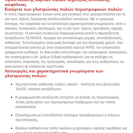
ασφάλειας
Εισάγετε των γλιστρώντας πυλών περιστροφικών πυλών:
Η πύλη περιστροφικών πυλών είναι μια συσκευή που χρησιμοποιείται για τη
για τους πεζούς διαχείριση εισόδου/εξόδου καναλιών. Με το γρήγορο
άνοιγμα, την ασφάλεια και τα κατάλληλα χαρακτηριστικά γνωρίσματα, είναι ο
ιδανικός διοικητικός εξοπλισμός για τη για τους πεζούς πρόσβαση υψηλής
συχνότητας. Η κατοικία συσκευών διαμορφώνεται κοντά η σφραγίζοντας
ανοξείδωτου SUS#304, όμορφη και γενναιόδωρη μορφή, αντιοξειδωτικός,
ανθεκτική. Τυποποιημένη ηλεκτρική διεπαφή για την εξωτερική χρήση, που
ενσωματώνεται εύκολα με στον αναγνώστη καρτών RFID, τον αναγνώστη
γραμμωτών κωδίκων, το δακτυλικό αποτύπωμα, την αναγνώριση προσώπου,
την αναγνώριση κ.λπ. ίριδων Ειδικά σχεδιασμένος για να καλύψει τις
απαιτήσεις πυρκαγιάς της λειτουργίας, κατάλληλες για τους ανθρώπους να
εκκενώσουν σε επείγουσα περίπτωση.
Λειτουργίες και χαρακτηριστικά γνωρίσματα των
γλιστρώντας πυλών:
Αρχιτεκτονικό αισθητικό σχέδιο, υψηλό - ποιότητα που βουρτσίζει
304SS, πλαίσιο ανοξείδωτου
Η μορφωματική συνέλευση επιτρέπει να κινήσει τις περιστροφικές
πύλες μέσα μέσω των περιορισμένων διαδρομών για την τελική
εγκατάσταση.
Ολοκλήρωση με οποιοδήποτε σύστημα προσδιορισμού ή ελέγχου
προσπέλασης.
Βαρέων καθηκόντων πιάτο νικελίου μηχανισμών υψηλής ακρίβειας για