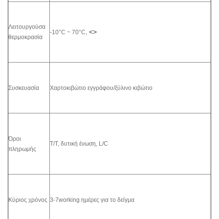
Λειτουργούσα
<>
-10°C ~ 70°C,
θερμοκρασία
Συσκευασία
Χαρτοκιβώτιο εγγράφου/ξύλινο κιβώτιο
Όροι
T/T, δυτική ένωση, L/C
πληρωμής
Κύριος χρόνος
3-7working ημέρες για το δείγμα