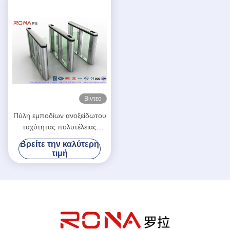
Βίντεο
Πύλη εμποδίων ανοξείδωτου
ταχύτητας πολυτέλειας
περιστροφικών πυλών
Βρείτε την καλύτερη
πυλών ταχύτητας ελέγχου
τιμή
εισόδων