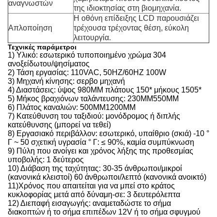
αναγνωστών
της ιδιοκτησίας στη βιομηχανία.
Η οθόνη επίδειξης LCD παρουσιάζει
Απλοποίηση
τρέχουσα τρέχοντας θέση, εύκολη
λειτουργία.
Τεχνικές παράμετροι
1) Υλικό: εσωτερικό τυποποιημένο χρώμα 304
ανοξείδωτου/ψησίματος
2) Τάση εργασίας: 110VAC, 50HZ/60HZ 100W
3) Μηχανή κίνησης: σερβο μηχανή
4) Διαστάσεις: ύψος 980MM πλάτους 150* μήκους 1505*
5) Μήκος βραχιόνων ταλάντευσης: 230MM550MM
6) Πλάτος καναλιών: 500MM1200MM
7) Κατεύθυνση του ταξιδιού: μονόδρομος ή διπλής
κατεύθυνσης (μπορεί να τεθεί)
8) Εργασιακό περιβάλλον: εσωτερικό, υπαίθριο (σκιά) -10 °
Γ ~ 50 σχετική υγρασία ° Γ: ≤ 90%, καμία συμπύκνωση
9) Πύλη που ανοίγει και χρόνος λήξης της προθεσμίας
υποβολής: 1 δεύτερος
10) Διάβαση της ταχύτητας: 30-35 άνθρωποι/μικροί
(κανονικά κλειστοί) 60 άνθρωποι/λεπτό (κανονικά ανοικτό)
11)Χρόνος που απαιτείται για να μπεί στο κράτος
κυκλοφορίας μετά από δύναμη-σε: 3 δευτερόλεπτα
12) Διεπαφή εισαγωγής: αναμεταδώστε το σήμα
διακοπτών ή το σήμα επιπέδων 12V ή το σήμα σφυγμού