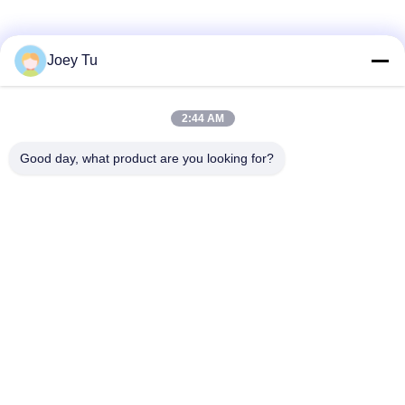
Κοινωνικά Μέσα
Joey Tu
2:44 AM
Γρήγορη επικοινωνία
Good day, what product are you looking for?
Τηλεφώνημα
86-755-88853586-8018
Ηλεκτρονικό
sales03@szrona.cn
Διεύθυνση
Βιομηχανικό πάρκο της RONA, No.4 Longxian Rd,
Longgang ST, περιοχή Longgang, Shenzhen, Κίνα 518116
Πολιτική απορρήτου
|
Sitemap