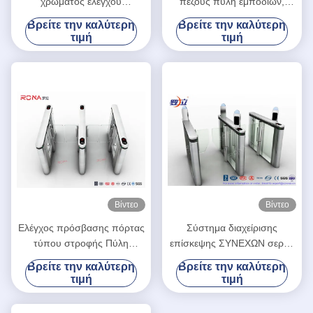
χρώματος ελέγχου
πεζούς πύλη εμποδίων,
προσπέλασης
συστήματα ασφαλείας 304
Βρείτε την καλύτερη
Βρείτε την καλύτερη
περιστροφικών πυλών
περιστροφικών πυλών
τιμή
τιμή
πυλών ταχύτητας
ανοξείδωτο
ανοξείδωτου
Βίντεο
Βίντεο
Ελέγχος πρόσβασης πόρτας
Σύστημα διαχείρισης
τύπου στροφής Πύλη
επίσκεψης ΣΥΝΕΧΩΝ σερβο
στροφής ταχύτητας Πύλη
μηχανών περιστροφικών
Βρείτε την καλύτερη
Βρείτε την καλύτερη
στροφής για γραφείο
πυλών πυλών υψηλής
τιμή
τιμή
ταχύτητας για το κτήριο
τράπεζας