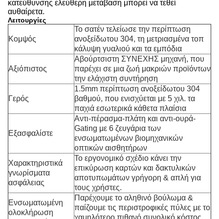
κατεύθυνσης ελεύθερη μετάβαση μπορεί να τεθεί
αυθαίρετα.
Λειτουργίες
Το σατέν τελείωσε την περίπτωση
Κομψός
ανοξείδωτου 304, τη μετριασμένα τοπ
κάλυψη γυαλιού και τα εμπόδια
Αβούρτσιστη ΣΥΝΕΧΗΣ μηχανή, που
Αξιόπιστος
παρέχει σε μια ζωή μακριών προϊόντων
την ελάχιστη συντήρηση
1.5mm περίπτωση ανοξείδωτου 304
Γερός
βαθμού, που ενισχύεται με 5 χιλ. τα
παχιά εσωτερικά κάθετα πλαίσια
Αντι-πέρασμα-πλάτη και αντι-ουρά-
Gating με 6 ζευγάρια των
Εξασφαλίστε
ενσωματωμένων βιομηχανικών
οπτικών αισθητήρων
Το εργονομικό σχέδιο κάνει την
Χαρακτηριστικά
επικύρωση καρτών και δακτυλικών
γνωρίσματα
αποτυπωμάτων γρήγορη & απλή για
ασφάλειας
τους χρήστες.
Παρέχουμε το αληθινό βούλωμα &
Ενσωματωμένη
παίζουμε τις περιστροφικές πύλες με το
ολοκλήρωση
χαμηλότερο πιθανό συνολικό κόστος