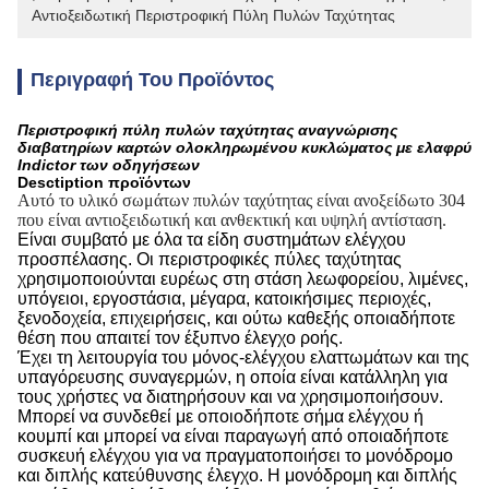
Αντιοξειδωτική Περιστροφική Πύλη Πυλών Ταχύτητας
Περιγραφή Του Προϊόντος
Περιστροφική πύλη πυλών ταχύτητας αναγνώρισης
διαβατηρίων καρτών ολοκληρωμένου κυκλώματος με ελαφρύ
Indictor των οδηγήσεων
Desctiption προϊόντων
Αυτό το υλικό σωμάτων πυλών ταχύτητας είναι ανοξείδωτο 304
που είναι αντιοξειδωτική και ανθεκτική και υψηλή αντίσταση.
Είναι συμβατό με όλα τα είδη συστημάτων ελέγχου
προσπέλασης. Οι περιστροφικές πύλες ταχύτητας
χρησιμοποιούνται ευρέως στη στάση λεωφορείου, λιμένες,
υπόγειοι, εργοστάσια, μέγαρα, κατοικήσιμες περιοχές,
ξενοδοχεία, επιχειρήσεις, και ούτω καθεξής οποιαδήποτε
θέση που απαιτεί τον έξυπνο έλεγχο ροής.
Έχει τη λειτουργία του μόνος-ελέγχου ελαττωμάτων και της
υπαγόρευσης συναγερμών, η οποία είναι κατάλληλη για
τους χρήστες να διατηρήσουν και να χρησιμοποιήσουν.
Μπορεί να συνδεθεί με οποιοδήποτε σήμα ελέγχου ή
κουμπί και μπορεί να είναι παραγωγή από οποιαδήποτε
συσκευή ελέγχου για να πραγματοποιήσει το μονόδρομο
και διπλής κατεύθυνσης έλεγχο. Η μονόδρομη και διπλής