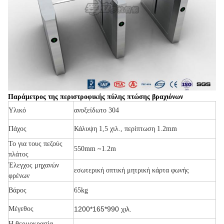
Παράμετρος της περιστροφικής πύλης πτώσης βραχιόνων
Υλικό
ανοξείδωτο 304
Πάχος
Κάλυψη 1,5 χιλ., περίπτωση 1.2mm
Το για τους πεζούς
550mm ~1.2m
πλάτος
Έλεγχος μηχανών
εσωτερική οπτική μητρική κάρτα φωνής
φρένων
Βάρος
65kg
Μέγεθος
1200*165*990 χιλ.
Η θερμοκρασία