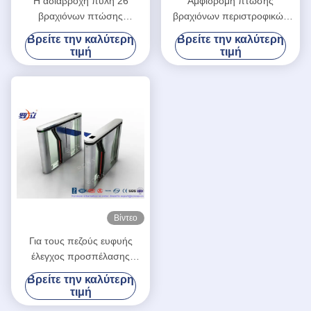
Η αδιάβροχη πύλη 26
Αμφίδρομη πτώσης
βραχιόνων πτώσης
βραχιόνων περιστροφικών
περιστροφικών πυλών
πυλών RFID περιστροφική
Βρείτε την καλύτερη
Βρείτε την καλύτερη
βραχιόνων πτώσης δίπορτος
πύλη Πολωνού καρτών
τιμή
τιμή
διπλής κατεύθυνσης
ενιαία με το εναντίον της
συγκεντρώνει το έλεγχο
σύγκρουσης CE εγκεκριμένο
προσπέλασης με το
ανοξείδωτο 304
Βίντεο
Για τους πεζούς ευφυής
έλεγχος προσπέλασης
περιστροφικών πυλών
Βρείτε την καλύτερη
βραχιόνων πτώσης
τιμή
ασφάλειας με το δείκτη των