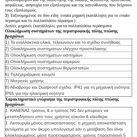
ασφάλειας, ανησυχία του εξοπλισμού και της κατεύθυνσης που δείχνουν
τους εξοπλισμούς.
3)
Ταξινομημένος σε δύο είδη: ενιαία μηχανή (κατάλληλη για το ενιαίο
πέρασμα και το πολλαπλάσιο πέρασμα.)
Διπλές μηχανές (κατάλληλες για τα πολλαπλάσια περάσματα
Ολοκλήρωση συστημάτων της περιστροφικής πύλης πτώσης
βραχιόνων
1) Τα εναλλακτικά υλικά, τελειώνουν και το σχέδιο συνήθειας
2) Ολοκλήρωση συστημάτων ελέγχου προσπέλασης
3) Ολοκλήρωση συστημάτων εισιτηρίων
4) Ολοκλήρωση συστημάτων καμερών
5) Ολοκλήρωση συστημάτων θερμοστατών
6) Τηλεχειριζόμενο κουμπί
7) Μετρητές χρήσης
8) Αδιάβροχο και Dustproof σχέδιο: IP41 για τη μηχανική ενότητα,
IP65 για την ηλεκτρική ενότητα
Χαρακτηριστικό γνώρισμα της περιστροφικής πύλης πτώσης
βραχιόνων:
1. ΚΑΝΕΝΑΣ τρόπος & ο τρόπος NC δεν μπορούν να
μεταπηδήσουν από τους χρήστες εύκολα & ελεύθερα.
1. Λειτουργία μόνος-αποκατάστασης: η μηχανή αποκατάσταση
αυτόματα με τον άκυρο υπολογισμό εάν η μετάβαση δεν είναι
ολοκληρωμένος μέσα προετοιμασμένος χρόνος (προεπιλογή 5