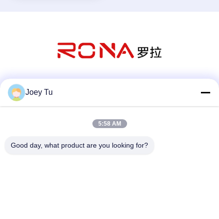
οδηγήσεων του CE
εγκεκριμένο
Κοινωνικά Μέσα
Joey Tu
5:58 AM
Γρήγορη επικοινωνία
Good day, what product are you looking for?
Τηλεφώνημα
86-755-88853586-8018
Ηλεκτρονικό
sales03@szrona.cn