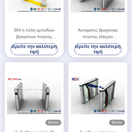
304 η πύλη εμποδίων
Αυτόματος βραχίονας
βραχιόνων πτώσης
πτώσης ελέγχου
ανοξείδωτου διπλής
προσπέλασης πυλών
Βρείτε την καλύτερη
Βρείτε την καλύτερη
κατεύθυνσης συγκεντρώνει
εμποδίων NFC για την πύλη
τιμή
τιμή
το έλεγχο προσπέλασης
εισόδων και εξόδων
Βίντεο
Βίντεο