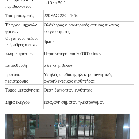
-10 ~+50 °
περιβάλλοντος
Τάση εισαγωγής
220VAC 220 ±10%
Έλεγχος μηχανών
Ολόκληρος ο εσωτερικός οπτικός πίνακας
φρένων
ελέγχου φωνής
Οι για τους πεζούς
4pairs
υπέρυθρες ακτίνες
Ζωή υπηρεσιών
Περισσότερο από 3000000times
Κατεύθυνση
ο δείκτης βελών
πρότυπο
Υψηλής απόδοσης ηλεκτρομαγνητικός
περιστροφής
φωτοηλεκτρικός αισθητήρας
Τύπος μετακίνησης
Θέση διακοπτών εγγύτητας
Σήμα ελέγχου
εισαγωγή σημάτων ηλεκτρονόμων