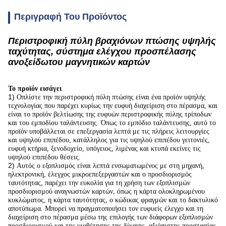
Περιγραφή Του Προϊόντος
Περιστροφική πύλη βραχιόνων πτώσης υψηλής
ταχύτητας, σύστημα ελέγχου προσπέλασης
ανοξείδωτου μαγνητικών καρτών
Το προϊόν εισάγει
1)
Οπλίστε την περιστροφική πύλη πτώσης είναι ένα προϊόν υψηλής
τεχνολογίας που παρέχει κυρίως την ευφυή διαχείριση στο πέρασμα, και
είναι το προϊόν βελτίωσης της ευφυών περιστροφικής πύλης τρίποδων
και του εμποδίου ταλάντευσης. Όπως το εμπόδιο ταλάντευσης, αυτό το
προϊόν υποβάλλεται σε επεξεργασία λεπτά με τις πλήρεις λειτουργίες
και υψηλού επιπέδου, κατάλληλος για τις υψηλού επιπέδου γειτονιές,
ευφυή κτήρια, ξενοδοχείο, υπόγειος, λιμένας και κτυπά εκείνες τις
υψηλού επιπέδου θέσεις.
2)
Αυτός ο εξοπλισμός είναι λεπτά ενσωματωμένος με στη μηχανή,
ηλεκτρονική, έλεγχος μικροεπεξεργαστών και ο προσδιορισμός
ταυτότητας, παρέχει την ευκολία για τη χρήση των εξοπλισμών
προσδιορισμού αναγνωστών καρτών, όπως η κάρτα ολοκληρωμένου
κυκλώματος, η κάρτα ταυτότητας, ο κώδικας φραγμών και το δακτυλικό
αποτύπωμα. Μπορεί να πραγματοποιήσει τον ευφυείς έλεγχο και τη
διαχείριση στο πέρασμα μέσω της επιλογής των διάφορων εξοπλισμών
προσδιορισμού και της υιοθέτησης της δίκαιης, αξιόπιστης προστασίας