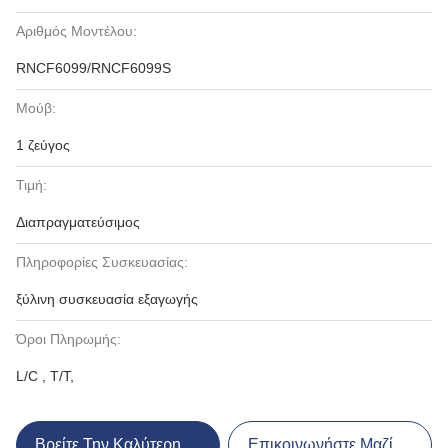
Αριθμός Μοντέλου:
RNCF6099/RNCF6099S
Μούβ:
1 ζεύγος
Τιμή:
Διαπραγματεύσιμος
Πληροφορίες Συσκευασίας:
ξύλινη συσκευασία εξαγωγής
Όροι Πληρωμής:
L/C , T/T,
Βρείτε Την Καλύτερη Τιμή
Επικοινωνήστε Μαζί Μας